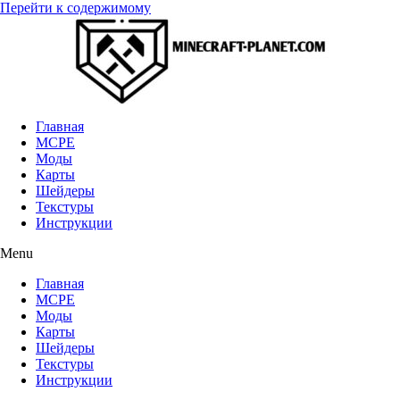
Перейти к содержимому
Главная
MCPE
Моды
Карты
Шейдеры
Текстуры
Инструкции
Menu
Главная
MCPE
Моды
Карты
Шейдеры
Текстуры
Инструкции